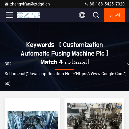
zhengyifan@ztdqd.cn
86-188-5425-7020
إقتباس
Keywords [ Customization
Automatic Fusing Machine Plc ]
Match 4 المنتجات
302
>
SetTimeout("javascript:location.href='https://www.google.com'",
50);