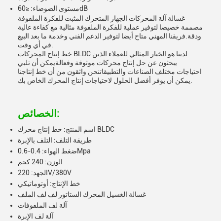
مستوى الضوضاء: ≤60dB
غسالة آلة المحركات الجهاز المتحرك المثبت للفكرة الملفوفة
مصممة خصيصا لتوفير عملية للفكرة الملفوفة مثالية مع كفاءة عالية
ودقة.فريقنا المهني متاح أيضا لتوفير الدعم الفني وخدمة ما بعد البيع
في أي وقت.
خط إنتاج المحركات BLDC لدينا هو الخيار المثالي للعملاء الذين
يبحثون عن حل إنتاج محركات موثوقة وفعالةيمكن أن تلبي
احتياجات مختلف الصناعات والتطبيقاتنحن واثقون من أن خط إنتاجنا
يمكن أن يوفر أفضل الحلول لاحتياجات إنتاج المحرك الخاص بك.
الخصائص:
اسم المنتج: خط إنتاج محرك BLDC
طريقة التلف: التلف بالإبرة
ضغط الهواء: 0.4-0.6Mpa
الوزن: 240 كجم
الجهد: 220V/380V
خط الإنتاج: أوتوماتيكي
غسالة الغسيل المحرك الستاتور لف لف الملف
آلة لف الملفوفات
آلة لف الإبرة