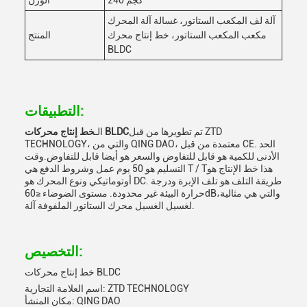
240 كجم
الوزن
آلة لف المكعب الستاتور، غسالة آلة المحرك
مكعب المكعب الستاتور، خط إنتاج محرك
المنتج
BLDC
التطبيقات:
تم تطويرها من قبل ZTD
خط إنتاج محركات BLDC
الـ
TECHNOLOGY، والتي من QING DAO، معتمدة من قبل CE. الحد
الأدنى للكمية هو قابل للتفاوض والسعر هو أيضا قابل للتفاوض.وقت
التسليم هو 50 يوم عمل وشروط الدفع هي T / Tهذا خط الإنتاج هو
أوتوماتيكي ونوع المحرك هو DC. طريقة التلف هو تلف الإبرة ودرجة
حرارة البيئة غير محدودة. مستوى الضوضاء ≤60dB،والتي هي مثالية
لغسيل الغسيل محرك الستاتور الملفوفة آلة.
التخصيص:
خط إنتاج محركات BLDC
اسم العلامة التجارية: ZTD TECHNOLOGY
مكان المنشأ: QING DAO