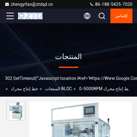
zhengyifan@ztdqd.cn
86-188-5425-7020
إقتباس
المنتجات
302 SetTimeout("javascript:location.href='https://www.google.com'
0-5000RPM خط إنتاج محرك
>
خط إنتاج محرك BLDC
المنتجات
>
>
BLDC محرك BLDC آلة التلف