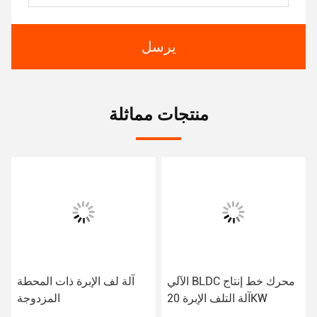
يرسل
منتجات مماثلة
الآلي BLDC محرك خط إنتاج
آلة لف الإبرة ذات المحطة
آلة التلف الإبرة 20KW
المزدوجة