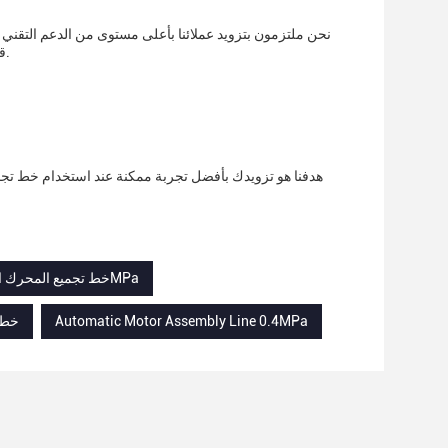
نحن ملتزمون بتزويد عملائنا بأعلى مستوى من الدعم التقني و
قد يكون لديك ومساعدتك في أي إصلاحات أو صيانة خط تجميع المحرك الأوتوماتيكي قد تحتاج.
هدفنا هو تزويدك بأفضل تجربة ممكنة عند استخدام خط تجميع
خط تجميع المحرك الآلي عالي المرونة,خط إنتاج الستاتور الآلي للسلامة 0.6MPa,خط تجميع المحرك التلقائي 0.4MPa
Automatic Motor Assembly Line 0.4MPa
خط تجميع