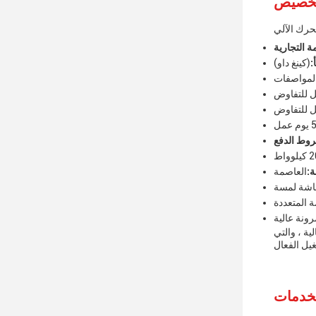
حرك الآلي
ة التجارية
:
(كينغ داو)
لمواصفات
ل للتفاوض
ل للتفاوض
 عمل
يلوواط
ة:
العاصمة
شة لمسة
ة المتعددة
رونة عالية
ية ، والتي