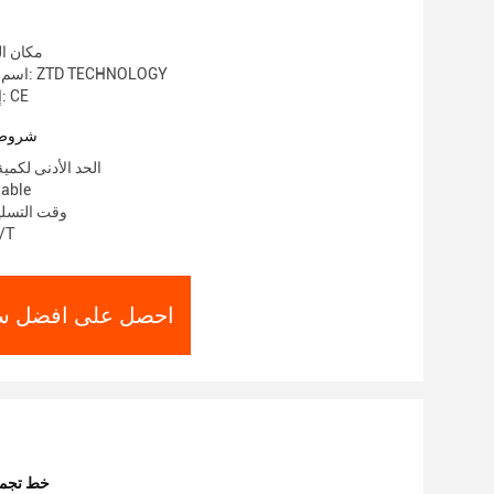
مكان ال
اسم العلامة التجارية: ZTD TECHNOLOGY
إصدار الشهادات: CE
شروط 
الحد الأدنى لكمي
الأسعار:
وقت التسليم: 50 يو
شروط ال
احصل على افضل س
0خط تجمي