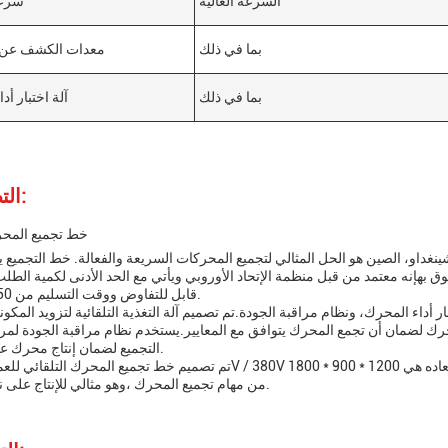
السرعة العالية
سرعة
بما في ذلك
معدات الكشف عن 
بما في ذلك
آلة اختبار أد
التطبيقات:
خط تجميع المحرك
نغداو، الصين هو الحل المثالي لتجميع المحركات السريعة والفعالة. خط التجميع 
 بهإنه معتمد من قبل منظمة الإتحاد الأوروبي ويأتي مع الحد الأدنى لكمية الطل
قابل للتفاوض ووقت التسليم من 50 يوما عمل.
ار أداء المحرك، ونظام مراقبة الجودة.تم تصميم آلة التغذية التلقائية لتزويد المك
محرك لضمان أن تجمع المحرك يتوافق مع المعايير.يستخدم نظام مراقبة الجودة لمر
التجميع لضمان إنتاج محرك عالي الجودة.
من مهام تجميع المحرك ،وهو مثالي للإنتاج على نطاق واسع.