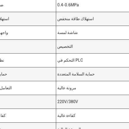
0.4-0.6MPa
ضغ
استهلاك طاقة منخفض
استهلا
شاشة لمسة
واجهة
التخصيص
التحكم في PLC
نظا
حماية السلامة المتعددة
حماية
مرونة عالية
التعامل 
220V/380V
كفاءة عالية
كفاء