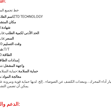
التخصيص:
خط تجميع الم
ZTD TECHNOLOGY
اسم العلام
مكان المنشأ
شهادة:
ا
الحد الأدنى لكمية الطلب:
قاب
السعر:
قاب
وقت التسليم:
50 يوم
T/T
شروط الدفع:
الطاقة:
20 ك
إمدادات الطاق
واجهة المشغل:
شا
حماية السلامة:
حماية السلام
معالجة المواد:
م
ار أداء المحرك ، ومعدات الكشف عن الضوضاء ، إلخ. لديها حماية قوية ومرونة عال
يمكن أن تضمن التشغيل الفعال.
الدعم والخدمات: