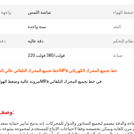
 الهواء:
شاشة اللمس
واجهة المشغل:
البعد:
سنة واحدة
كم:
دقة عالية
دقة التجميع:
صيانة:
220 فولت/380 فولت
خط تجميع المحرك التلقائي عالي المرونة 0.4-0.6MPa خط تجميع المحرك الكهربائي
مرونة عالية وضغط الهواء من 0.4-0.6MPa في خط تجميع المحرك التلقائي
وصف المنتج:
ءة والدقة مصمم لتجميع الستاتور والدوار للمحركات. إنه يدمج تدابير حماية متعد
 مرن للغاية ويمكن تخصيصه وفقا لاحتياجات الإنتاج للمستخدم لمجموعة متنوعة 