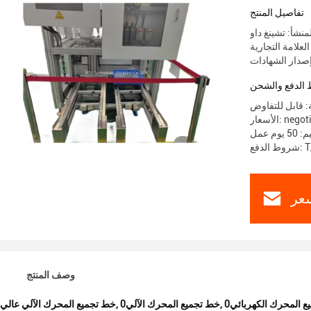
تفاصيل المنتج
منشأ: تشينغ داو
الدفع والشحن
ة: قابل للتفاوض
 negotiable
م عمل
دفع: T/T
عر
وصف المنتج
ع المحرك الكهربائي
,
0خط تجميع المحرك الآلي
,
خط تجميع المحرك الآلي عالي 