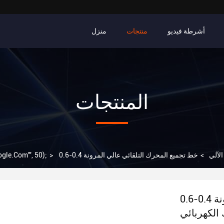
أشرطة فيديو
منتجات
منزل
المنتجات
لآلي
>
>
gle.com'", 50);
خط تجميع المحرك التلقائي عالي المرونة 0.4-0.6MPa
الكهربائي